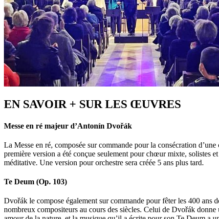
EN SAVOIR + SUR LES ŒUVRES
Messe en ré majeur d’Antonín Dvořák
La Messe en ré, composée sur commande pour la consécration d’une chap
première version a été conçue seulement pour chœur mixte, solistes et 
méditative. Une version pour orchestre sera créée 5 ans plus tard.
Te Deum (Op. 103)
Dvořák le compose également sur commande pour fêter les 400 ans de
nombreux compositeurs au cours des siècles. Celui de Dvořák donne un c
amour de la nature, et la musique qu’il a écrite pour son Te Deum a un