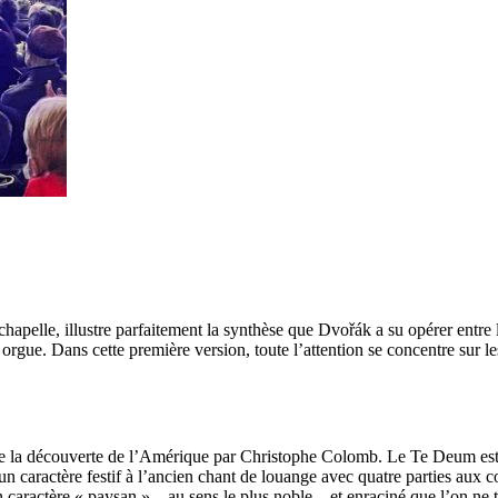
elle, illustre parfaitement la synthèse que Dvořák a su opérer entre l
orgue. Dans cette première version, toute l’attention se concentre sur l
 la découverte de l’Amérique par Christophe Colomb. Le Te Deum est u
aractère festif à l’ancien chant de louange avec quatre parties aux con
 caractère « paysan » – au sens le plus noble – et enraciné que l’on ne