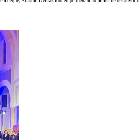
 tchèque, Antonín Dvořák tout en permettant au public de découvrir ou 