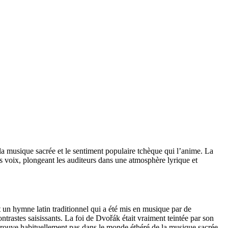
a musique sacrée et le sentiment populaire tchèque qui l’anime. La
es voix, plongeant les auditeurs dans une atmosphère lyrique et
n hymne latin traditionnel qui a été mis en musique par de
trastes saisissants. La foi de Dvořák était vraiment teintée par son
 trouve habituellement pas dans le monde éthéré de la musique sacrée.