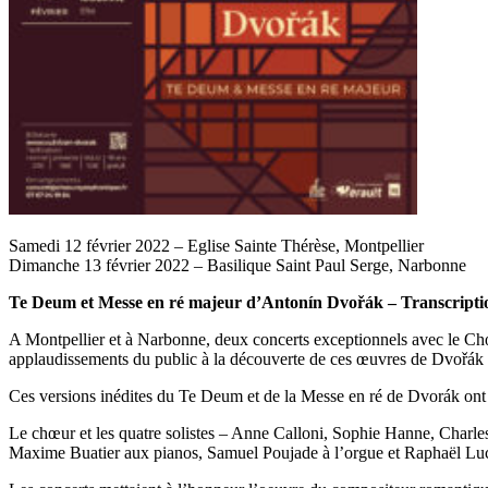
Samedi 12 février 2022 – Eglise Sainte Thérèse, Montpellier
Dimanche 13 février 2022 – Basilique Saint Paul Serge, Narbonne
Te Deum et Messe en ré majeur d’Antonín Dvořák – Transcript
A Montpellier et à Narbonne, deux concerts exceptionnels avec le Chœu
applaudissements du public à la découverte de ces œuvres de Dvořák da
Ces versions inédites du Te Deum et de la Messe en ré de Dvorák ont
Le chœur et les quatre solistes – Anne Calloni, Sophie Hanne, Charle
Maxime Buatier aux pianos, Samuel Poujade à l’orgue et Raphaël Luc