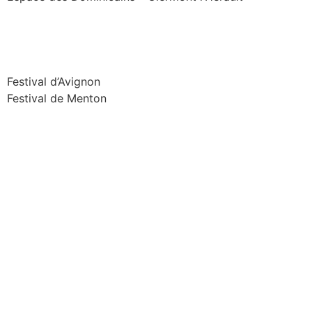
Festival d’Avignon
Festival de Menton
Les arènes de Nîmes
Le Corum – Montpellier
Le Cratère – Alès
Le Domaine d’Ô – Montpellier
Le Domaine Renoir – Cagnes sur mer
L’Eco-Parc – Mougins
Le Kiasma – Castelneau Le Lez
Opéra Comédie – Montpellier
Oratoire du Louvre – Paris
Peterskirche – Heidelberg
Salles Georges Brassens – Lunel
Salle du Red Hall – Paris